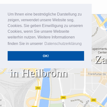
Um Ihnen eine bestmögliche Darstellung zu
zeigen, verwendet unsere Website sog.
Startseite
Cookies. Sie geben Einwilligung zu unseren
Praxis
Cookies, wenn Sie unsere Webseite
weiterhin nutzen. Weitere Informationen
Leistungen
finden Sie in unserer
Datenschutzerklärung
Kieferorthopädie
So finden Sie ihre Z
OK!
Zahnarztangst
Kontakt
in Heilbronn